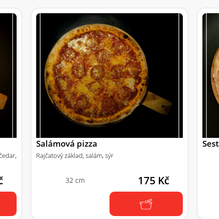
Salámová pizza
Sest
edar,
Rajčatový základ, salám, sýr
č
175 Kč
32 cm