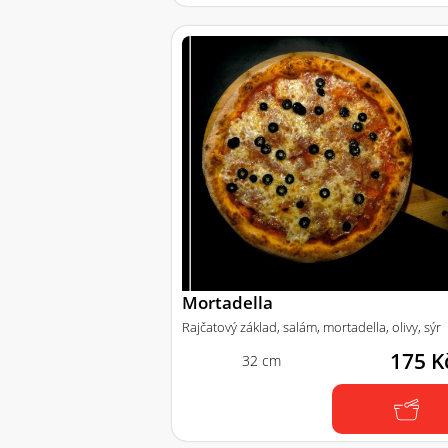
Mortadella
Rajčatový základ, salám, mortadella, olivy, sýr
175 K
32 cm