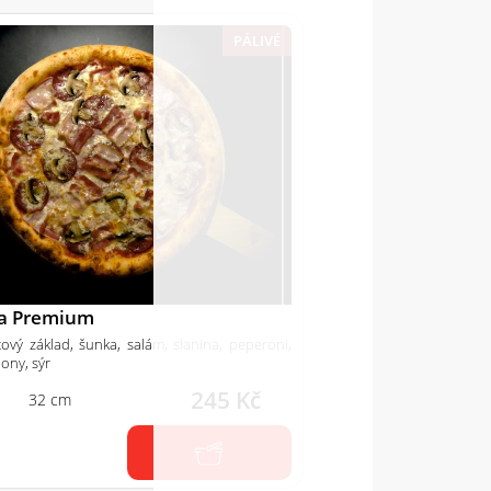
PÁLIVÉ
za Premium
tový základ, šunka, salám, slanina, peperoni,
ony, sýr
245 Kč
32 cm