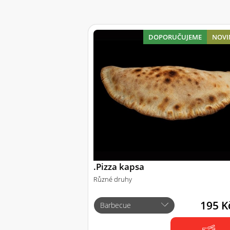
DOPORUČUJEME
NOVI
.Pizza kapsa
Různé druhy
195 K