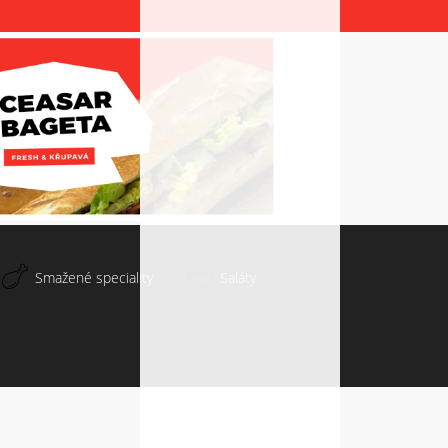
Smažené speciality
Saláty