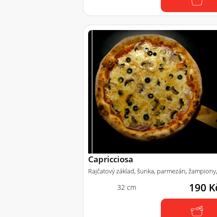
Capricciosa
Rajčatový základ, šunka, parmezán, žampiony,
190 K
32 cm