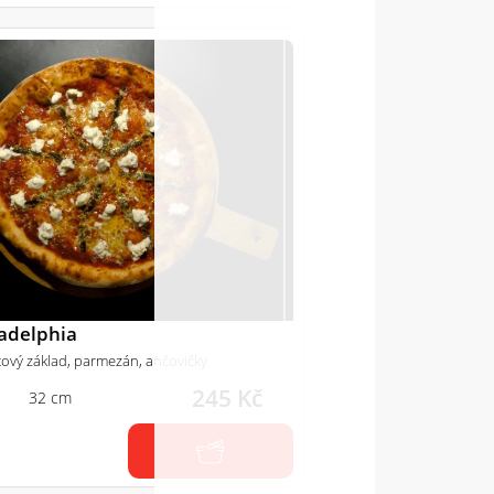
ladelphia
tový základ, parmezán, ančovičky
245 Kč
32 cm