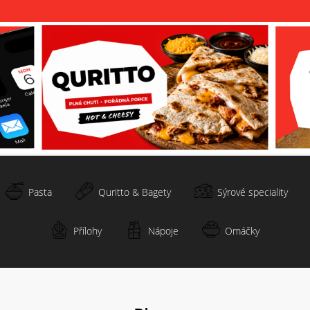
Pasta
Quritto & Bagety
Sýrové speciality
Přílohy
Nápoje
Omáčky