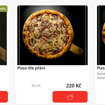
NKA
Pizza dle přání
Piz
Rajča
žampi
č
220 Kč
32 cm