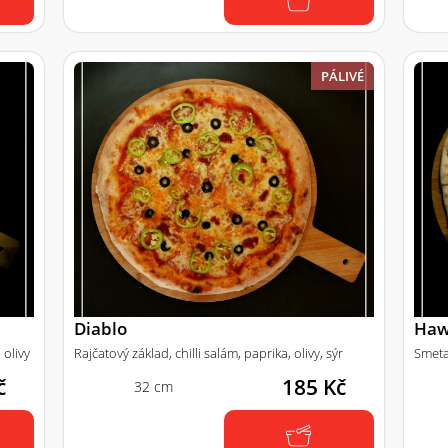
PÁLIVÉ
Diablo
Haw
 olivy
Rajčatový základ, chilli salám, paprika, olivy, sýr
Smeta
č
185 Kč
32 cm