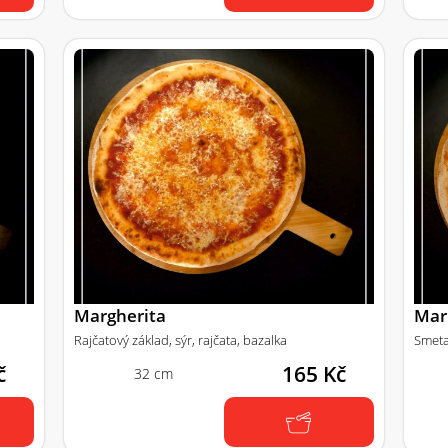
Margherita
Mar
Rajčatový základ, sýr, rajčata, bazalka
Smeta
č
165 Kč
32 cm