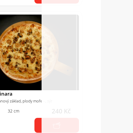
inara
nový základ, plody moře - , sýr
240 Kč
32 cm