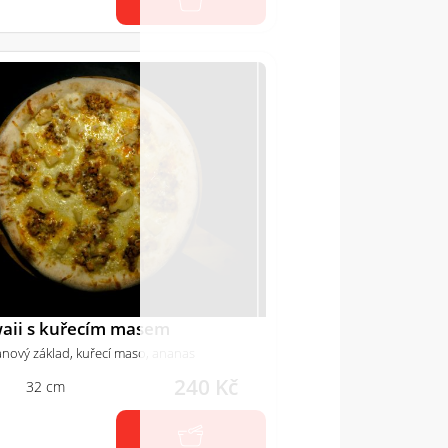
aii s kuřecím masem
nový základ, kuřecí maso, ananas
240 Kč
32 cm