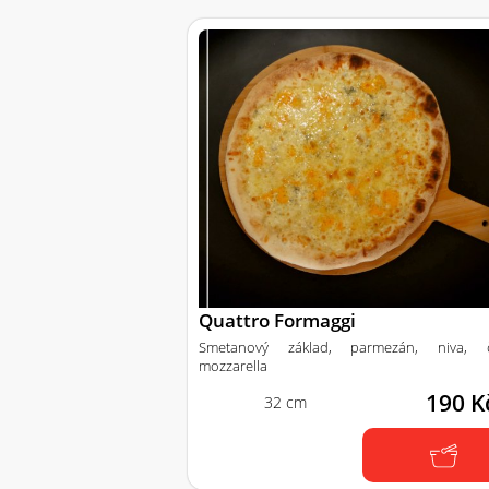
Quattro Formaggi
Smetanový základ, parmezán, niva, č
mozzarella
190 K
32 cm