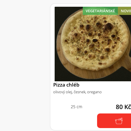
VEGETARIÁNSKÉ
NOVI
Pizza chléb
olivový olej, česnek, oregano
80 K
25 cm