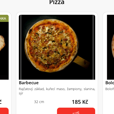
Pizza
NKA
Barbecue
Bol
Rajčatový základ, kuřecí maso, žampiony, slanina,
Boloň
sýr
č
185 Kč
32 cm