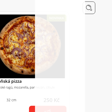
NOVINKA
oňská pizza
ské ragú, mozarella, parmezán, cibule
250 Kč
32 cm