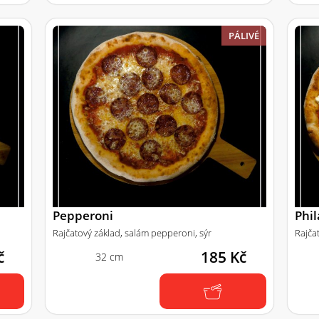
PÁLIVÉ
Pepperoni
Phi
Rajčatový základ, salám pepperoni, sýr
Rajča
č
185 Kč
32 cm