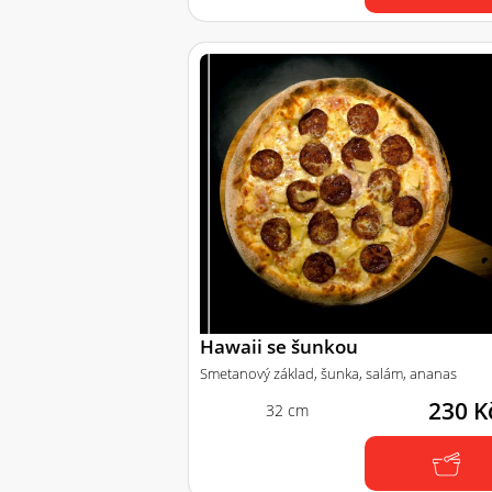
Hawaii se šunkou
Smetanový základ, šunka, salám, ananas
230 K
32 cm