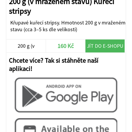
200 g (v mraženém stavu) Kuřecí
stripsy
Křupavé kuřecí stripsy. Hmotnost 200 g v mraženém
stavu (cca 3–5 ks dle velikosti)
160 Kč
200 g (v
JÍT DO E-SHOPU
mraženém stavu)
Chcete více? Tak si stáhněte naší
aplikaci!